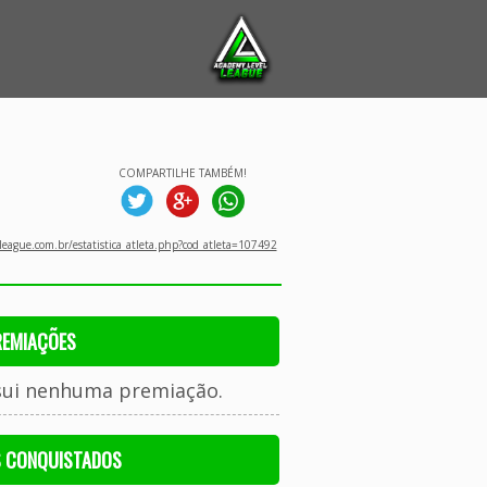
COMPARTILHE TAMBÉM!
eague.com.br/estatistica_atleta.php?cod_atleta=107492
REMIAÇÕES
sui nenhuma premiação.
S CONQUISTADOS