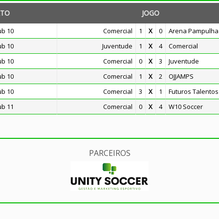
TO
JOGO
ub 10
Comercial
1
X
0
Arena Pampulha
ub 10
Juventude
1
X
4
Comercial
ub 10
Comercial
0
X
3
Juventude
ub 10
Comercial
1
X
2
OJJAMPS
ub 10
Comercial
3
X
1
Futuros Talentos
ub 11
Comercial
0
X
4
W10 Soccer
PARCEIROS