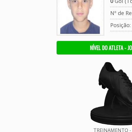
0
Gol (To
Nº de Re
Posição
NÍVEL DO ATLETA - J
TREINAMENTO - 