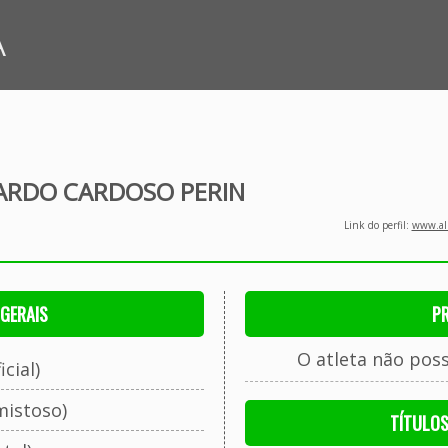
A
ARDO CARDOSO PERIN
Link do perfil:
www.all
GERAIS
P
O atleta não pos
cial)
mistoso)
TÍTULO