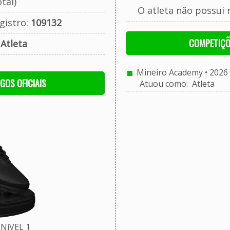
tal)
O atleta não possui 
gistro:
109132
COMPETIÇÕ
:
Atleta
Mineiro Academy • 2026 
OGOS OFICIAIS
Atuou como: Atleta
NíVEL 1