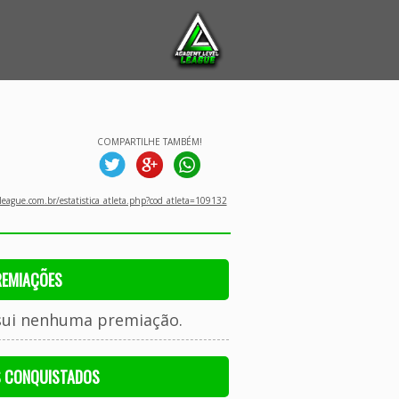
COMPARTILHE TAMBÉM!
eague.com.br/estatistica_atleta.php?cod_atleta=109132
REMIAÇÕES
sui nenhuma premiação.
S CONQUISTADOS