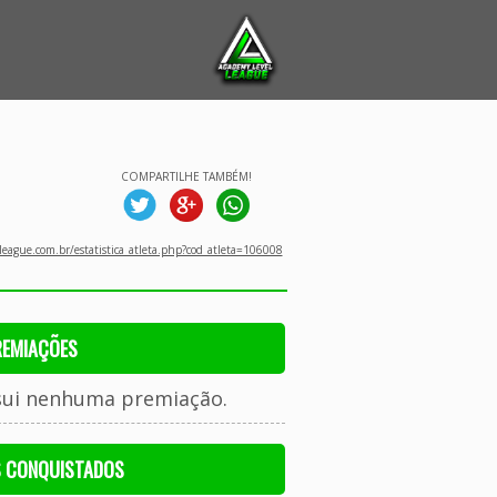
COMPARTILHE TAMBÉM!
eague.com.br/estatistica_atleta.php?cod_atleta=106008
REMIAÇÕES
sui nenhuma premiação.
S CONQUISTADOS