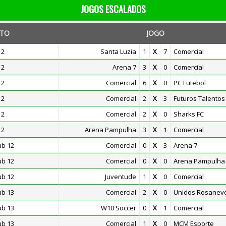
JOGOS ESCALADOS
TO
JOGO
12
Santa Luzia
1
X
7
Comercial
12
Arena 7
3
X
0
Comercial
12
Comercial
6
X
0
PC Futebol
12
Comercial
2
X
3
Futuros Talentos
12
Comercial
2
X
0
Sharks FC
12
Arena Pampulha
3
X
1
Comercial
ub 12
Comercial
0
X
3
Arena 7
ub 12
Comercial
0
X
0
Arena Pampulha
ub 12
Juventude
1
X
0
Comercial
ub 13
Comercial
2
X
0
Unidos Rosanev
ub 13
W10 Soccer
0
X
1
Comercial
ub 13
Comercial
1
X
0
MCM Esporte