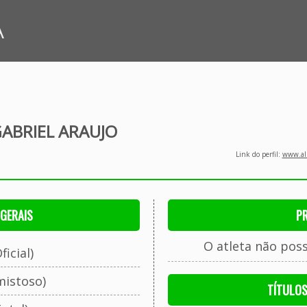
A
ABRIEL ARAUJO
Link do perfil:
www.all
GERAIS
P
O atleta não pos
ficial)
mistoso)
TÍTULO