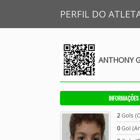
PERFIL DO ATLET
ANTHONY G
INFORMAÇÕES 
2
Gols (O
0
Gol (A