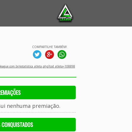
COMPARTILHE TAMBÉM!
eague.com.br/estatistica_atleta.php?cod_atleta=108898
REMIAÇÕES
sui nenhuma premiação.
S CONQUISTADOS