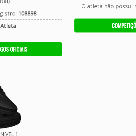
tal)
O atleta não possui 
gistro:
108898
COMPETIÇÕ
:
Atleta
OGOS OFICIAIS
NíVEL 1