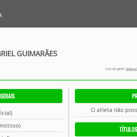
A
RIEL GUIMARÃES
Link do perfil:
www.all
GERAIS
P
O atleta não pos
cial)
mistoso)
TÍTULO