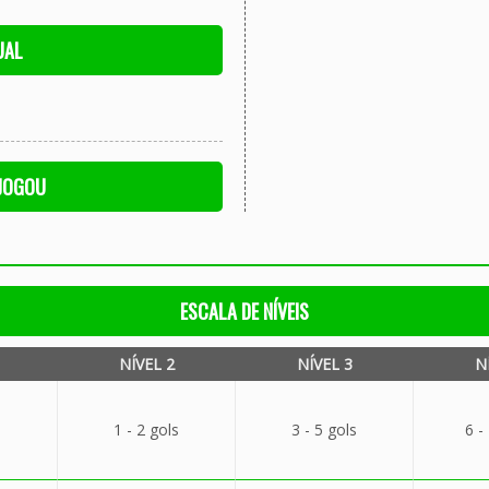
UAL
 JOGOU
ESCALA DE NÍVEIS
NÍVEL 2
NÍVEL 3
N
1 - 2 gols
3 - 5 gols
6 -