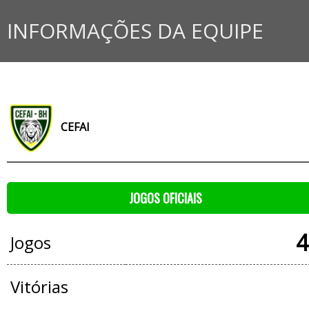
INFORMAÇÕES DA EQUIPE
CEFAI
JOGOS OFICIAIS
4
Jogos
Vitórias