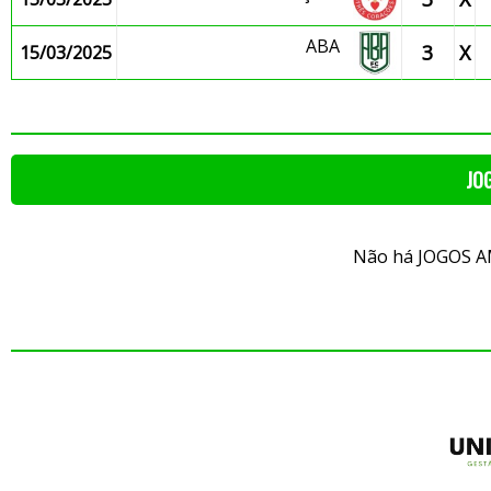
ABA
3
X
15/03/2025
JO
Não há JOGOS A