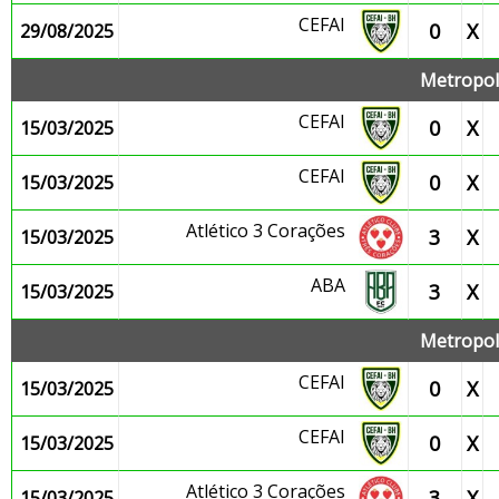
CEFAI
0
X
29/08/2025
Metropoli
CEFAI
0
X
15/03/2025
CEFAI
0
X
15/03/2025
Atlético 3 Corações
3
X
15/03/2025
ABA
3
X
15/03/2025
Metropoli
CEFAI
0
X
15/03/2025
CEFAI
0
X
15/03/2025
Atlético 3 Corações
3
X
15/03/2025