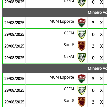
CEFAI
0
X
29/08/2025
Mineiro Ac
MCM Esporte
3
X
29/08/2025
CEFAI
0
X
29/08/2025
Santê
3
X
29/08/2025
CEFAI
0
X
29/08/2025
Mineiro Ac
MCM Esporte
3
X
29/08/2025
CEFAI
0
X
29/08/2025
Santê
3
X
29/08/2025