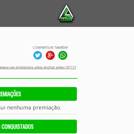
COMPARTILHE TAMBÉM!
eague.com.br/estatistica_atleta.php?cod_atleta=107117
REMIAÇÕES
sui nenhuma premiação.
S CONQUISTADOS