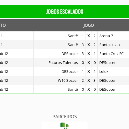
JOGOS ESCALADOS
TO
JOGO
11
Santê
1
X
2
Arena 7
11
Santê
3
X
2
Santa Luzia
ub 12
DESoccer
3
X
1
Santa Cruz FC
ub 12
Futuros Talentos
0
X
0
DESoccer
ub 12
DESoccer
1
X
1
Lolek
ub 12
W10 Soccer
2
X
3
DESoccer
ub 12
Santê
0
X
0
DESoccer
PARCEIROS