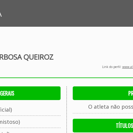
A
RBOSA QUEIROZ
Link do perfil:
www.all
GERAIS
P
O atleta não pos
cial)
mistoso)
TÍTULO