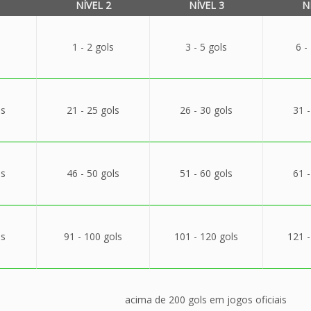
NÍVEL 2
NÍVEL 3
N
1 - 2 gols
3 - 5 gols
6 -
ls
21 - 25 gols
26 - 30 gols
31 -
ls
46 - 50 gols
51 - 60 gols
61 -
ls
91 - 100 gols
101 - 120 gols
121 -
acima de 200 gols em jogos oficiais