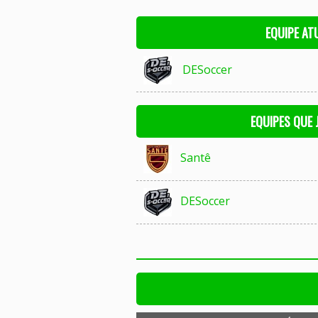
EQUIPE AT
DESoccer
EQUIPES QUE
Santê
DESoccer