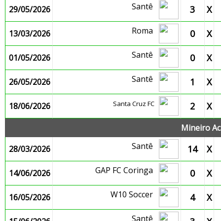
Santê
3
X
29/05/2026
Roma
0
X
13/03/2026
Santê
0
X
01/05/2026
Santê
1
X
26/05/2026
Santa Cruz FC
2
X
18/06/2026
Mineiro Ac
Santê
14
X
28/03/2026
GAP FC Coringa
0
X
14/06/2026
W10 Soccer
4
X
16/05/2026
Santê