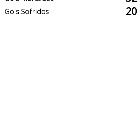
20
Gols Sofridos