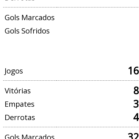
Gols Marcados
Gols Sofridos
JOGOS OFICIAIS + AMISTOSOS
16
Jogos
8
Vitórias
3
Empates
4
Derrotas
32
Gols Marcados