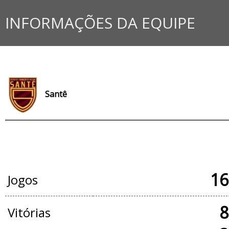
INFORMAÇÕES DA EQUIPE
Santê
JOGOS OFICIAIS
16
Jogos
8
Vitórias