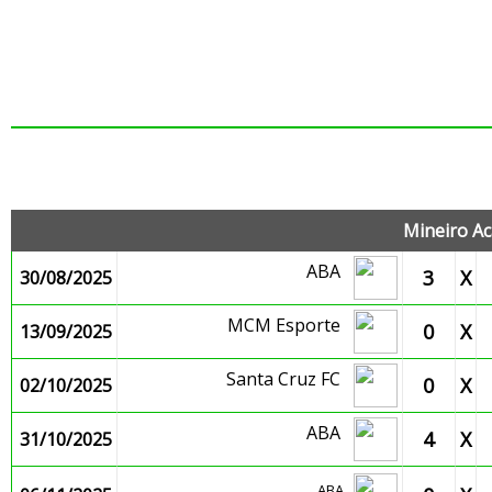
J
Mineiro Ac
ABA
3
X
30/08/2025
MCM Esporte
0
X
13/09/2025
Santa Cruz FC
0
X
02/10/2025
ABA
4
X
31/10/2025
ABA