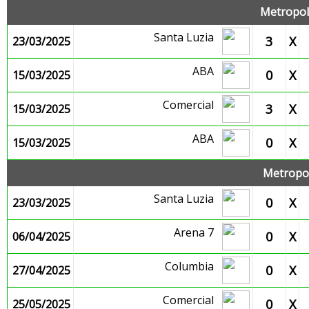
Metropoli
Santa Luzia
3
X
23/03/2025
ABA
0
X
15/03/2025
Comercial
3
X
15/03/2025
ABA
0
X
15/03/2025
Metropol
Santa Luzia
0
X
23/03/2025
Arena 7
0
X
06/04/2025
Columbia
0
X
27/04/2025
Comercial
0
X
25/05/2025