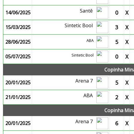
Santê
0
X
14/06/2025
Sintetic Bool
3
X
15/03/2025
ABA
5
X
28/06/2025
Sintetic Bool
0
X
05/07/2025
Copinha Mina
Arena 7
5
X
20/01/2025
ABA
2
X
21/01/2025
Copinha Mina
Arena 7
6
X
20/01/2025