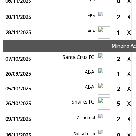
0
X
06/11/2025
ABA
2
X
20/11/2025
ABA
1
X
28/11/2025
Mineiro Ac
Santa Cruz FC
2
X
07/10/2025
ABA
1
X
26/09/2025
ABA
2
X
05/10/2025
Sharks FC
5
X
26/10/2025
Comercial
2
X
09/11/2025
Santa Luzia
0
X
16/11/2025