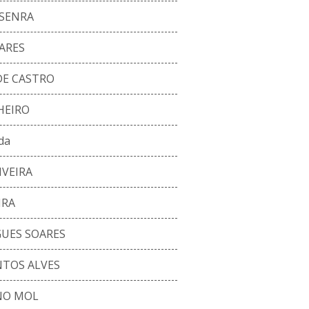
SENRA
ARES
DE CASTRO
HEIRO
da
IVEIRA
IRA
UES SOARES
NTOS ALVES
NO MOL