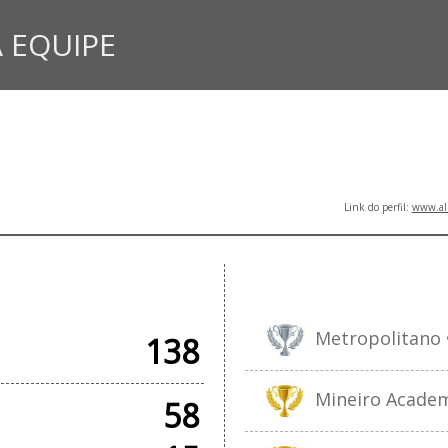
 EQUIPE
Link do perfil:
www.all
IAIS
Metropolitano •
138
Mineiro Academy
58