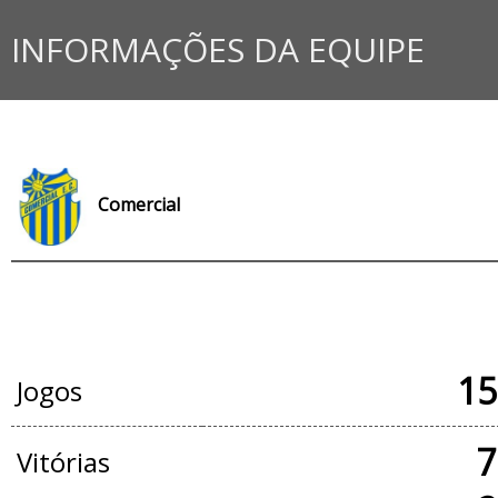
INFORMAÇÕES DA EQUIPE
Comercial
JOGOS OFICIAIS
15
Jogos
7
Vitórias