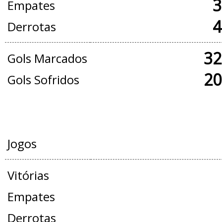
3
Empates
4
Derrotas
32
Gols Marcados
20
Gols Sofridos
AMISTOSOS
Jogos
Vitórias
Empates
Derrotas