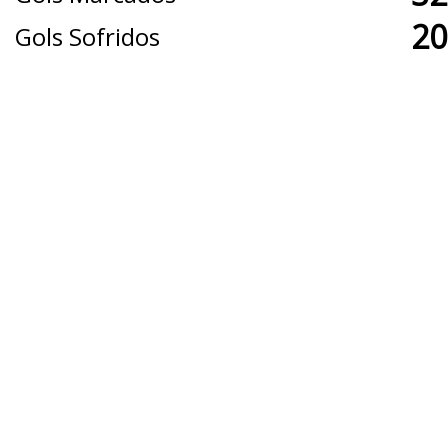
20
Gols Sofridos