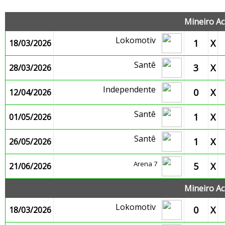
Mineiro Ac
Lokomotiv
1
X
18/03/2026
Santê
3
X
28/03/2026
Independente
0
X
12/04/2026
Santê
1
X
01/05/2026
Santê
1
X
26/05/2026
Arena 7
5
X
21/06/2026
Mineiro Ac
Lokomotiv
0
X
18/03/2026