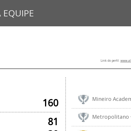
 EQUIPE
Link do perfil:
www.all
IAIS
Mineiro Academy
160
Metropolitano •
81