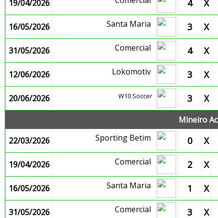
Comercial
4
X
19/04/2026
Santa Maria
3
X
16/05/2026
Comercial
4
X
31/05/2026
Lokomotiv
3
X
12/06/2026
W10 Soccer
3
X
20/06/2026
Mineiro Ac
Sporting Betim
0
X
22/03/2026
Comercial
2
X
19/04/2026
Santa Maria
1
X
16/05/2026
Comercial
3
X
31/05/2026