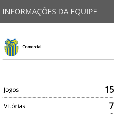
INFORMAÇÕES DA EQUIPE
Comercial
JOGOS OFICIAIS
15
Jogos
7
Vitórias