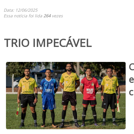
Data: 12/06/2025
Essa notícia foi lida
264
vezes
TRIO IMPECÁVEL
C
e
c