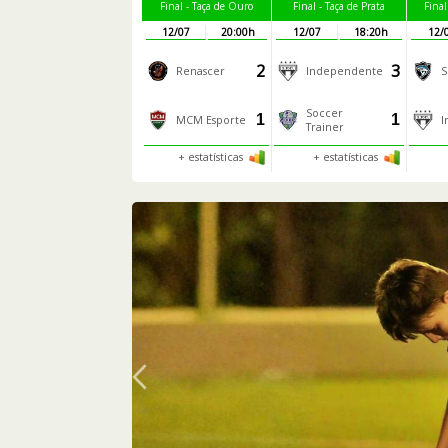
Final - Taça de Ouro
Final - Taça de Prata
Fina
12/07
20:00h
12/07
18:20h
12/
2
3
Renascer
Independente
S
Soccer
1
1
MCM Esporte
I
Trainer
+ estatísticas
+ estatísticas