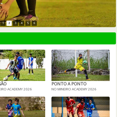
1
2
3
4
5
6
GÃO
PONTO A PONTO
EIRO ACADEMY 2026
NO MINEIRO ACADEMY 2026