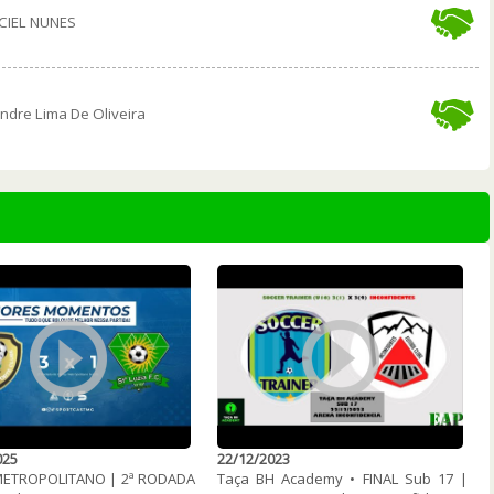
CIEL NUNES
ndre Lima De Oliveira
025
22/12/2023
METROPOLITANO | 2ª RODADA
Taça BH Academy • FINAL Sub 17 |