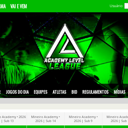
AMA
VAI E VEM
Usuário:
R
JOGOS DO DIA
EQUIPES
ATLETAS
BID
REGULAMENTOS
MÍDIAS
o Academy • 2026
Mineiro Academy •
Mineiro Academy •
Mineiro Acad
| Sub 13
2026 | Sub 14
2026 | Sub 9
2026 | Sub