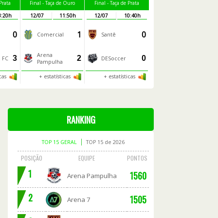
Prata
Final - Taça de Ouro
Final - Taça de Prata
3:20h
12/07
11:50h
12/07
10:40h
0
1
0
Comercial
Santê
Arena
3
2
0
z FC
DESoccer
Pampulha
icas
+ estatísticas
+ estatísticas
RANKING