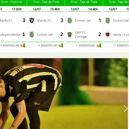
l Ouro - Copinha
Final - Taça de Prata
Final - Taça de Prata
Final - Taça de 
07
17:00h
12/07
15:40h
12/07
14:40h
12/07
1
3
3
1
harks FC
Sharks FC
Comercial
Comercial
GAP FC
1
2
2
ndependente
Comercial
Santa Cru
Coringa
+ estatísticas
+ estatísticas
+ estatísticas
+ estatíst