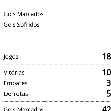
Gols Marcados
Gols Sofridos
JOGOS OFICIAIS + AMISTOSOS
18
Jogos
10
Vitórias
3
Empates
5
Derrotas
42
Gols Marcados