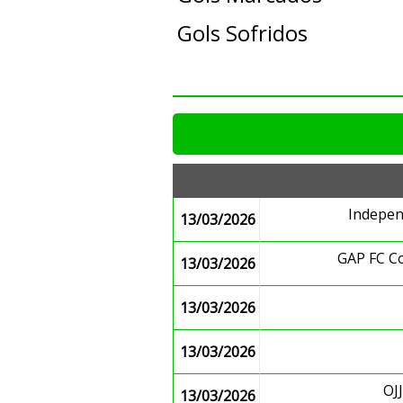
Gols Sofridos
Indepe
13/03/2026
GAP FC 
13/03/2026
13/03/2026
13/03/2026
OJ
13/03/2026