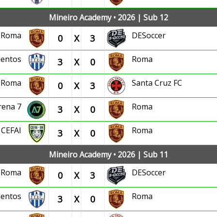
Mineiro Academy • 2026 | Sub 12
Roma
DESoccer
0
X
3
alentos
Roma
3
X
0
Roma
Santa Cruz FC
0
X
3
rena 7
Roma
3
X
0
CEFAI
Roma
3
X
0
Mineiro Academy • 2026 | Sub 11
Roma
DESoccer
0
X
3
alentos
Roma
3
X
0